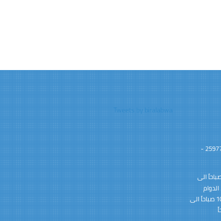
Tweets by biralabwa
محافظة رابغ - مركز الأبواء 25977 -
وام الرسمي: 8:00 صباحاً الى
ً الى10:00 مساءً الدوام
الرسمي خلال شهر رمضان المبارك : 10:00 صباحاً الى