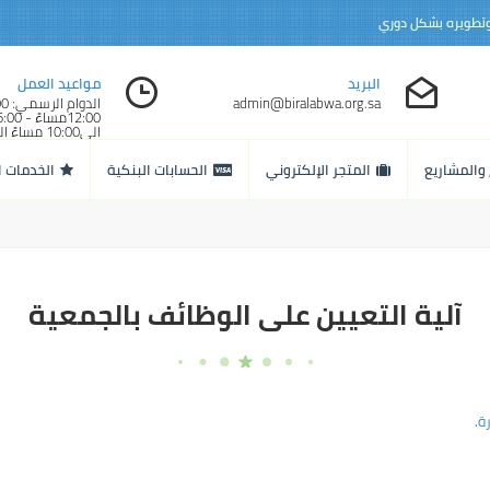
 وتطويره بشكل دوري
البريد
مواعيد العمل
admin@biralabwa.org.sa
الى10:00 مساءً
الرسمي خلال شهر
المبارك
 والمشاريع
المتجر الإلكتروني
الحسابات البنكية
الخدمات ا
الى12:300 صباحاً
آلية التعيين على الوظائف بالجمعية
ة.