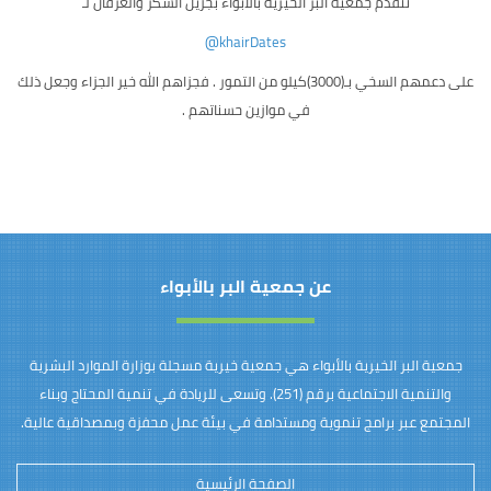
تتقدم جمعية البر الخيرية بالأبواء بجزيل الشكر والعرفان لـ
@khairDates
على دعمهم السخي بـ(3000)كيلو من التمور . فجزاهم الله خير الجزاء وجعل ذلك
في موازين حسناتهم .
عن جمعية البر بالأبواء
جمعية البر الخيرية بالأبواء هي جمعية خيرية مسجلة بوزارة الموارد البشرية
والتنمية الاجتماعية برقم (251). وتسعى للريادة في تنمية المحتاج وبناء
المجتمع عبر برامج تنموية ومستدامة في بيئة عمل محفزة وبمصداقية عالية.
الصفحة الرئيسية