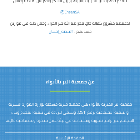
تتقدم جمعية البر الخيرية بالأبواء بجزيل الشكر والعرفان لمنصة إحسان
@EhsanSA
لدعمهم مشروع كفالة حاج. فجزاهم الله خير الجزاء وجعل ذلك في موازين
حسناتهم .
#منصة_إحسان
عن جمعية البر بالأبواء
جمعية البر الخيرية بالأبواء هي جمعية خيرية مسجلة بوزارة الموارد البشرية
والتنمية الاجتماعية برقم (251). وتسعى للريادة في تنمية المحتاج وبناء
المجتمع عبر برامج تنموية ومستدامة في بيئة عمل محفزة وبمصداقية عالية.
الصفحة الرئيسية