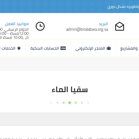
 وتطويره بشكل دوري
البريد
مواعيد العمل
admin@biralabwa.org.sa
الى10:00 مساءً
الرسمي خلال شهر
المبارك
 والمشاريع
المتجر الإلكتروني
الحسابات البنكية
الخدمات ا
الى12:300 صباحاً
سقيا الماء