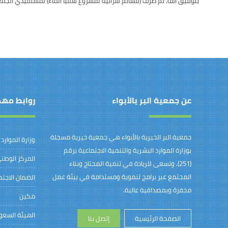
بتوفيق الله. تم صرف (قسائم شرائية لمشروع سقيا الماء) لمستفيدي الجمع
عن جمعية البر بالأبواء
روابط مه
جمعية البر الخيرية بالأبواء هي جمعية خيرية مسجلة
وزارة الموارد
بوزارة الموارد البشرية والتنمية الاجتماعية برقم
المركز الوطني
(251). وتسعى للريادة في تنمية المحتاج وبناء
المجتمع عبر برامج تنموية ومستدامة في بيئة عمل
الضمان الاجت
محفزة وبمصداقية عالية.
مكين
الهيئة السعود
الصفحة الرئيسية
إتصل بنا