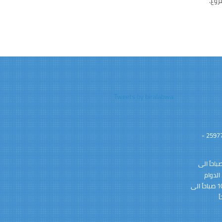
روع.
Tweets by biralabwa
محافظة رابغ - مركز الأبواء 25977 -
وام الرسمي: 8:00 صباحاً الى
ً الى10:00 مساءً الدوام
الرسمي خلال شهر رمضان المبارك : 10:00 صباحاً الى