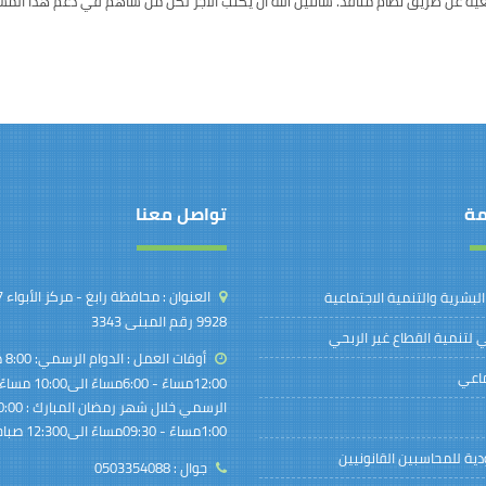
ية عن طريق نظام منافذ. سائلين الله أن يكتب الأجر لكل من ساهم في دعم هذا المش
مة
تواصل معنا
العنوان :
 البشرية والتنمية الاجتماعية
9928 رقم المبنى 3343
 لتنمية القطاع غير الربحي
أوقات العمل :
الد
ماعي
12:00مساءً - 6:00مساء
1:00مساءً - 09:30مساءً الى12:300 صباحاً
ية للمحاسبين القانونيين
جوال :
0503354088