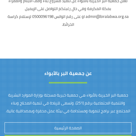
تعلن جمعية البر الخيرية بالأبواء عن تنفيذ مشروع بناء وقف الأيتام والفقراء
بمكة المكرمة وفي حال رغبتكم التواصل على الإيميل
admin@biralabwa.org.sa
او على رقم الواتس 0500096198 لإستلام كراسة
الخرائط.
عن جمعية البر بالأبواء
جمعية البر الخيرية بالأبواء هي جمعية خيرية مسجلة بوزارة الموارد البشرية
والتنمية الاجتماعية برقم (251). وتسعى للريادة في تنمية المحتاج وبناء
المجتمع عبر برامج تنموية ومستدامة في بيئة عمل محفزة وبمصداقية عالية.
الصفحة الرئيسية